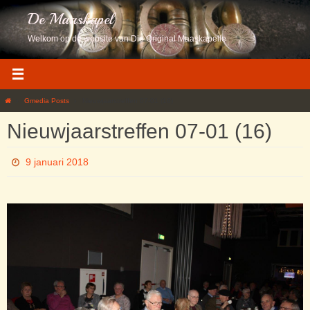
Ga
De Maaskapel
naar
de
Welkom op de website van Die Original Maaskapelle
inhoud
Home
Gmedia Posts
Nieuwjaarstreffen 07-01 (16)
Nieuwjaarstreffen 07-01 (16)
9 januari 2018