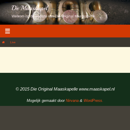
Ga
De Maaskapel
naar
de
Welkom op de website van Die Original Maaskapelle
inhoud
Home
Live
Voorbije jaren
© 2015 Die Original Maaskapelle www.maaskapel.nl
Mogelijk gemaakt door
Nirvana
&
WordPress.