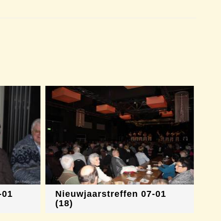
-01
Nieuwjaarstreffen 07-01
(18)