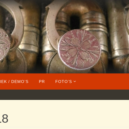
IEK / DEMO’S
PR
FOTO’S
18