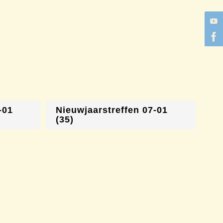
-01
Nieuwjaarstreffen 07-01
(35)