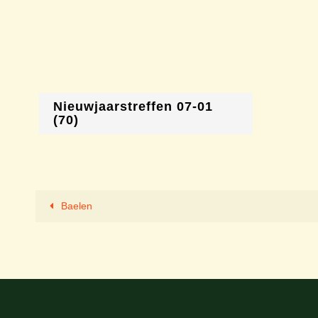
Nieuwjaarstreffen 07-01
(70)
Baelen