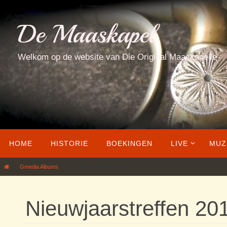
Ga
naar
De Maaskapel
de
inhoud
Welkom op de website van Die Original Maaskapelle
Ga
HOME
HISTORIE
BOEKINGEN
LIVE
MUZ
naar
de
Home
Gmedia Albums
Nieuwjaarstreffen 2018
inhoud
Nieuwjaarstreffen 20