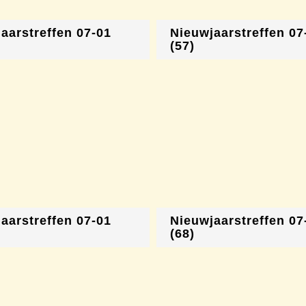
aarstreffen 07-01
Nieuwjaarstreffen 07
(57)
aarstreffen 07-01
Nieuwjaarstreffen 07
(68)