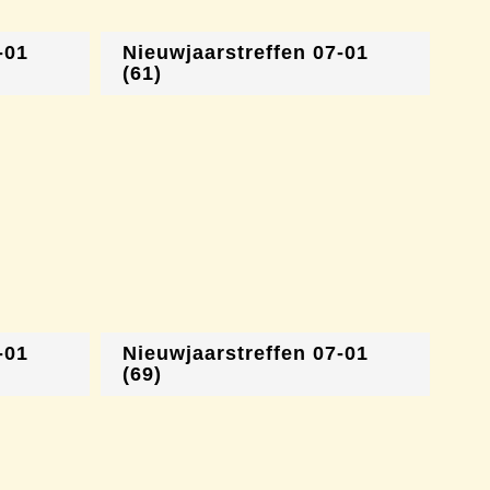
-01
Nieuwjaarstreffen 07-01
(61)
-01
Nieuwjaarstreffen 07-01
(69)