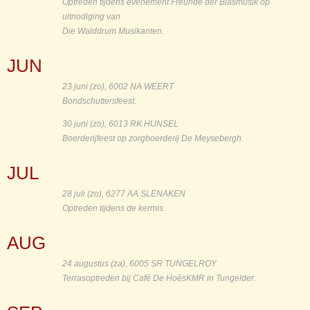
Optreden tijdens evenement Freunde der Blasmusik op
uitnodiging van
Die Walddrum Musikanten.
JUN
23 juni (zo), 6002 NA WEERT
Bondschuttersfeest.
30 juni (zo), 6013 RK HUNSEL
Boerderijfeest op zorgboerderij De Meysebergh.
JUL
28 juli (zo), 6277 AA SLENAKEN
Optreden tijdens de kermis.
AUG
24 augustus (za), 6005 SR TUNGELROY
Terrasoptreden bij Café De HoêsKMR in Tungelder.