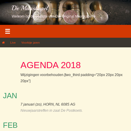
Ga
De Maaskapel
naar
de
Welkom op de website van Die Original Maaskapelle
inhoud
Home
Live
Voorbije jaren
Agenda 2018
AGENDA 2018
Wijzigingen voorbehouden.[two_third padding=”20px 20px 20px
20px”]
JAN
7 januari (zo), HORN, NL 6085 AG
Nieuwjaarstreffen in zaal De Postkoets.
FEB