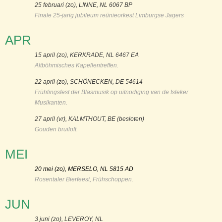
25 februari (zo), LINNE, NL 6067 BP
Finale 25-jarig jubileum reünieorkest Limburgse Jagers
APR
15 april (zo), KERKRADE, NL 6467 EA
Altböhmisches Kapellentreffen.
22 april (zo), SCHÖNECKEN, DE 54614
Frühlingsfest der Blasmusik op uitnodiging van de Isleker
Musikanten.
27 april (vr), KALMTHOUT, BE (besloten)
Gouden bruiloft.
MEI
20 mei (zo), MERSELO, NL 5815 AD
Rosentaler Bierfeest, Frühschoppen.
JUN
3 juni (zo), LEVEROY, NL