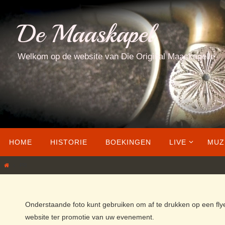
Ga
naar
De Maaskapel
de
inhoud
Welkom op de website van Die Original Maaskapelle
Ga
HOME
HISTORIE
BOEKINGEN
LIVE
MUZ
naar
de
Home
PR
inhoud
Onderstaande foto kunt gebruiken om af te drukken op een fly
website ter promotie van uw evenement.