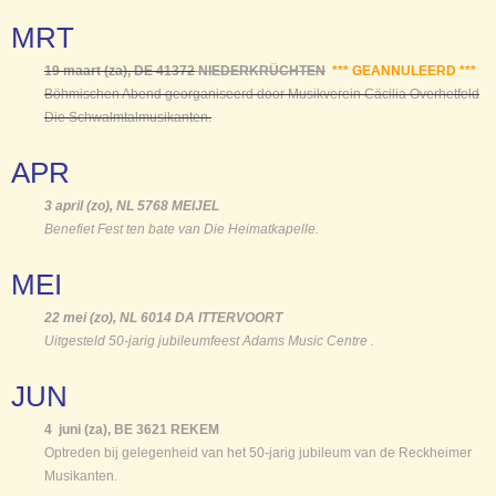
MRT
19 maart (za), DE 41372
NIEDERKRÜCHTEN
*** GEANNULEERD ***
Böhmischen Abend georganiseerd door Musikverein Cäcilia Overhetfeld
Die Schwalmtalmusikanten.
APR
3 april (zo), NL 5768 MEIJEL
Benefiet Fest ten bate van Die Heimatkapelle.
MEI
22 mei (zo), NL 6014 DA ITTERVOORT
Uitgesteld 50-jarig jubileumfeest Adams Music Centre .
JUN
4 juni (za), BE 3621 REKEM
Optreden bij gelegenheid van het 50-jarig jubileum van de Reckheimer
Musikanten.