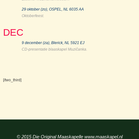
29 oktober (zo), OSPEL, NL 6035 AA
Oktoberfeest.
DEC
9 december (za), Blerick, NL
5921
EJ
CD-presentatie blaaskapel Muzi
č
anka.
[/two_third]
© 2015 Die Original Maaskapelle www.maaskapel.nl