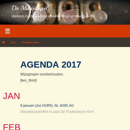
Ga
De Maaskapel
naar
de
Welkom op de website van Die Original Maaskapelle
inhoud
Home
Live
Voorbije jaren
Agenda 2017
AGENDA 2017
Wijzigingen voorbehouden.
[two_third]
JAN
8 januari (zo) HORN, NL 6085 AG
Nieuwjaarstreffen in zaal De Postkoets te Horn
.
FEB