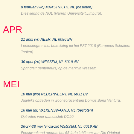
8 februari (wo) MAASTRICHT, NL (besloten)
Diesviering de NUL (
N
arren
U
niversiteit
L
imburg).
APR
21 a
pril (vr) NEER, NL 6086 BH
Lentecongres met betrekking tot het EST 2018 (Europees Schutters
Treffen).
30 april (zo) WESSEM, NL 6019 AV
Springfair (lentebeurs) op de markt in Wessem
.
MEI
10 mei (wo) NEDERWEERT, NL 6031 BV
Jaarlijks optreden in woonzorgcentrum Domus Bona Ventura.
16 mei (di) VALKENSWAARD, NL (besloten)
Optreden voor damesclub DC90.
26-27-28 mei (vr-za-zo) WESSEM, NL 6019 AB
Feestweekend rondom het 65-jarig jubileum van Die Original