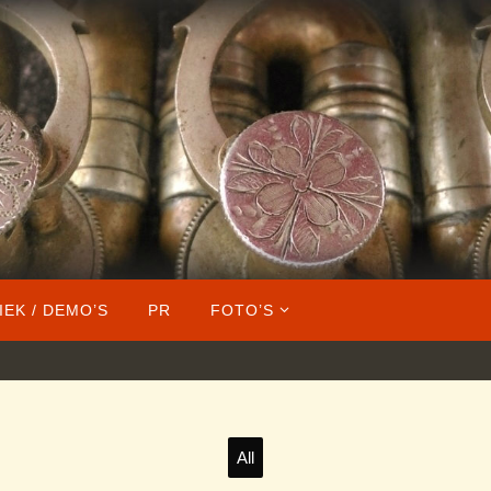
IEK / DEMO’S
PR
FOTO’S
All