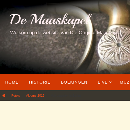
Ga
naar
De Maaskapel
de
inhoud
Welkom op de website van Die Original Maaskapelle
Ga
HOME
HISTORIE
BOEKINGEN
LIVE
MUZ
naar
de
Home
Foto’s
Albums 2016
Volksmuziek in Zeijen
inhoud