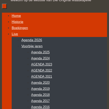
Welkom op de website van Die Original Maaskapelle
Ga
Home
naar
Historie
de
Boekingen
inhoud
Live
Agenda 2026
Voorbije jaren
Agenda 2025
Agenda 2024
AGENDA 2023
AGENDA 2022
AGENDA 2021
Agenda 2020
Agenda 2019
Agenda 2018
Agenda 2017
Agenda 2016