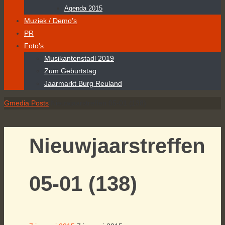
Agenda 2015
Muziek / Demo’s
PR
Foto’s
Musikantenstadl 2019
Zum Geburtstag
Jaarmarkt Burg Reuland
Home
Gmedia Posts
Nieuwjaarstreffen 05-01 (138)
Nieuwjaarstreffen
05-01 (138)