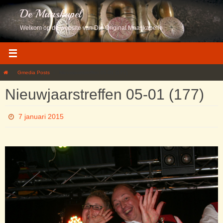
Ga
De Maaskapel
naar
de
Welkom op de website van Die Original Maaskapelle
inhoud
Home
Gmedia Posts
Nieuwjaarstreffen 05-01 (177)
Nieuwjaarstreffen 05-01 (177)
7 januari 2015