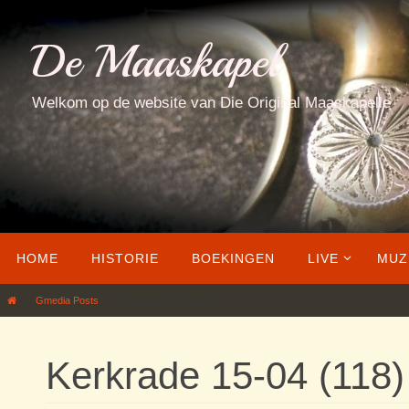
Ga
naar
De Maaskapel
de
inhoud
Welkom op de website van Die Original Maaskapelle
Ga
HOME
HISTORIE
BOEKINGEN
LIVE
MUZ
naar
de
Home
Gmedia Posts
Kerkrade 15-04 (118)
inhoud
Kerkrade 15-04 (118)