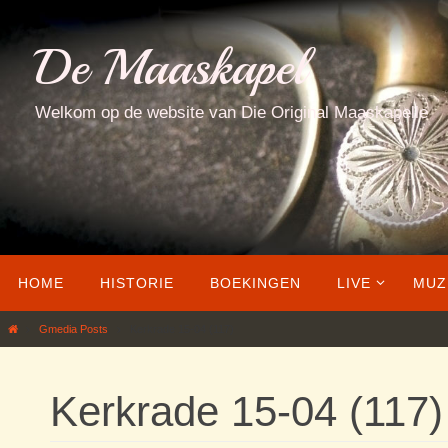
Ga
naar
De Maaskapel
de
inhoud
Welkom op de website van Die Original Maaskapelle
Ga
HOME
HISTORIE
BOEKINGEN
LIVE
MUZ
naar
de
Home
Gmedia Posts
Kerkrade 15-04 (117)
inhoud
Kerkrade 15-04 (117)