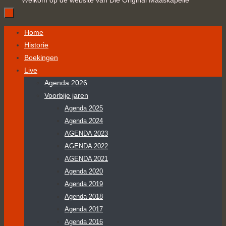
Welkom op de website van Die Original Maaskapelle
Ga
Home
naar
Historie
de
Boekingen
inhoud
Live
Agenda 2026
Voorbije jaren
Agenda 2025
Agenda 2024
AGENDA 2023
AGENDA 2022
AGENDA 2021
Agenda 2020
Agenda 2019
Agenda 2018
Agenda 2017
Agenda 2016