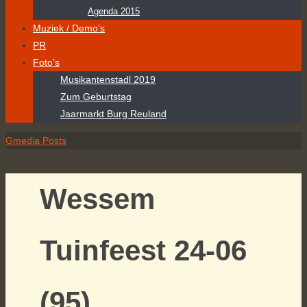
Agenda 2015
Muziek / Demo’s
PR
Foto’s
Musikantenstadl 2019
Zum Geburtstag
Jaarmarkt Burg Reuland
Home
Gmedia Posts
Wessem Tuinfeest 24-06 (95)
Wessem
Tuinfeest 24-06
(95)