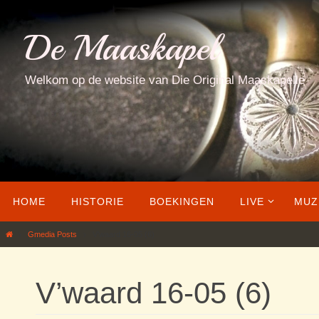
Ga
naar
De Maaskapel
de
inhoud
Welkom op de website van Die Original Maaskapelle
Ga
HOME
HISTORIE
BOEKINGEN
LIVE
MUZ
naar
de
Home
Gmedia Posts
V’waard 16-05 (6)
inhoud
V’waard 16-05 (6)