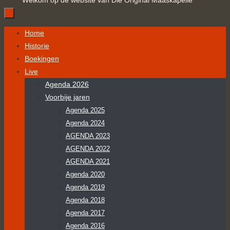
Welkom op de website van Die Original Maaskapelle
Ga
Home
naar
Historie
de
Boekingen
inhoud
Live
Agenda 2026
Voorbije jaren
Agenda 2025
Agenda 2024
AGENDA 2023
AGENDA 2022
AGENDA 2021
Agenda 2020
Agenda 2019
Agenda 2018
Agenda 2017
Agenda 2016