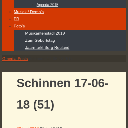
Agenda 2015
Muziek / Demo’s
PR
Foto’s
Musikantenstadl 2019
Zum Geburtstag
Jaarmarkt Burg Reuland
Home
Gmedia Posts
Schinnen 17-06-18 (51)
Schinnen 17-06-
18 (51)