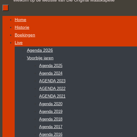
Welkom op de website van Die Original Maaskapelle
Ga
Home
naar
Historie
de
Boekingen
inhoud
Live
Agenda 2026
Voorbije jaren
Agenda 2025
Agenda 2024
AGENDA 2023
AGENDA 2022
AGENDA 2021
Agenda 2020
Agenda 2019
Agenda 2018
Agenda 2017
Agenda 2016