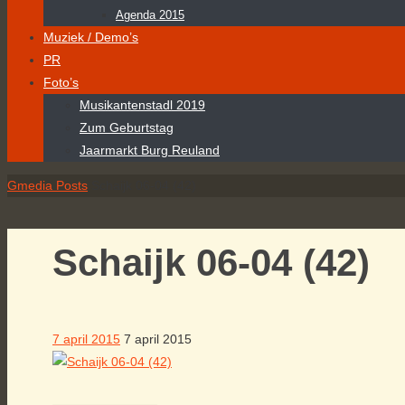
Agenda 2015
Muziek / Demo’s
PR
Foto’s
Musikantenstadl 2019
Zum Geburtstag
Jaarmarkt Burg Reuland
Home
Gmedia Posts
Schaijk 06-04 (42)
Schaijk 06-04 (42)
7 april 2015
7 april 2015