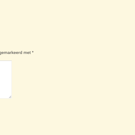
n gemarkeerd met
*