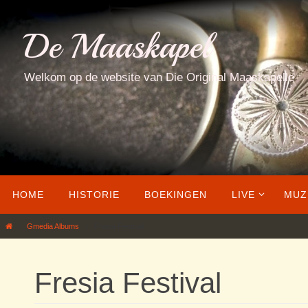
Ga
naar
De Maaskapel
de
inhoud
Welkom op de website van Die Original Maaskapelle
Ga
HOME
HISTORIE
BOEKINGEN
LIVE
MUZ
naar
de
Home
Gmedia Albums
Fresia Festival
inhoud
Fresia Festival