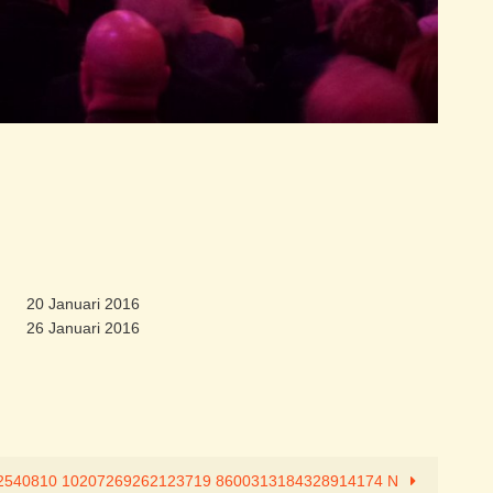
20 Januari 2016
26 Januari 2016
2540810 10207269262123719 8600313184328914174 N