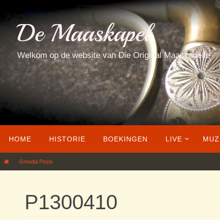
Ga
naar
De Maaskapel
de
inhoud
Welkom op de website van Die Original Maaskapelle
Ga
HOME
HISTORIE
BOEKINGEN
LIVE
MUZ
naar
de
Home
Gmedia Posts
P1300410
inhoud
P1300410