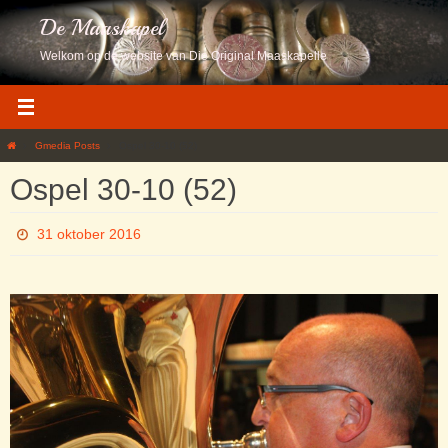
Ga
De Maaskapel
naar
de
Welkom op de website van Die Original Maaskapelle
inhoud
Home
Gmedia Posts
Ospel 30-10 (52)
Ospel 30-10 (52)
31 oktober 2016