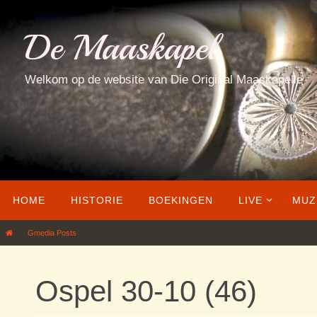
Ga
naar
De Maaskapel
de
inhoud
Welkom op de website van Die Original Maaskapelle
Ga
HOME
HISTORIE
BOEKINGEN
LIVE
MUZ
naar
de
Home
Gmedia Posts
Ospel 30-10 (46)
inhoud
Ospel 30-10 (46)