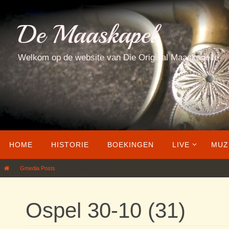
Ga
naar
De Maaskapel
de
inhoud
Welkom op de website van Die Original Maaskapelle
Ga
HOME
HISTORIE
BOEKINGEN
LIVE
MUZ
naar
de
Home
Gmedia Posts
Ospel 30-10 (31)
inhoud
Ospel 30-10 (31)