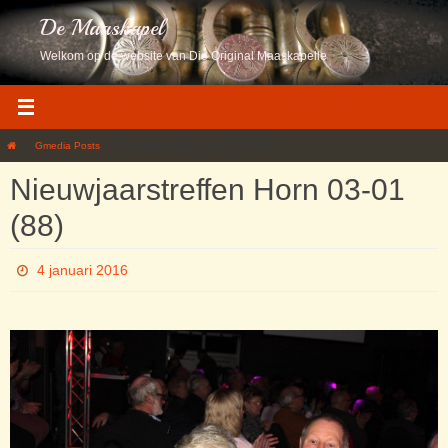
Ga
De Maaskapel
naar
de
Welkom op de website van Die Original Maaskapelle
inhoud
Home
Gmedia Posts
Nieuwjaarstreffen Horn 03-01 (88)
Nieuwjaarstreffen Horn 03-01
(88)
4 januari 2016