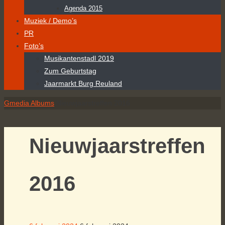
Agenda 2015
Muziek / Demo’s
PR
Foto’s
Musikantenstadl 2019
Zum Geburtstag
Jaarmarkt Burg Reuland
Home
Gmedia Albums
Nieuwjaarstreffen 2016
Nieuwjaarstreffen
2016