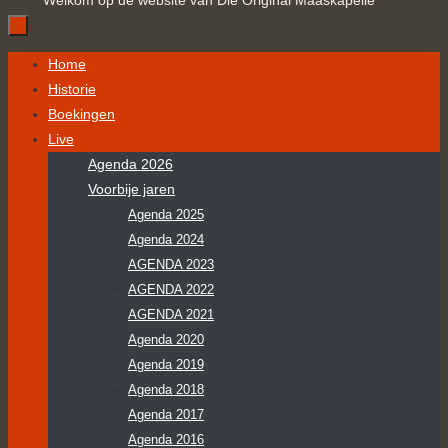
Welkom op de website van Die Original Maaskapelle
Ga
Home
naar
Historie
de
Boekingen
inhoud
Live
Agenda 2026
Voorbije jaren
Agenda 2025
Agenda 2024
AGENDA 2023
AGENDA 2022
AGENDA 2021
Agenda 2020
Agenda 2019
Agenda 2018
Agenda 2017
Agenda 2016