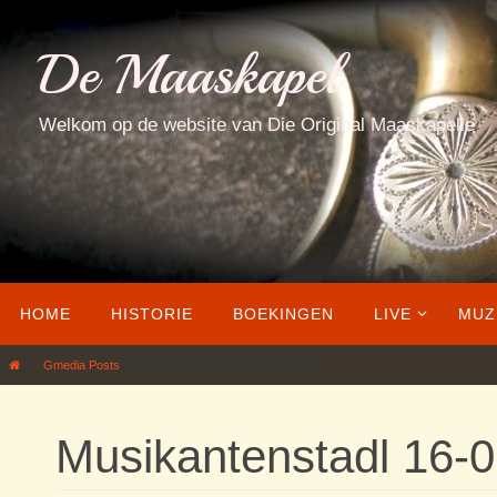
Ga
naar
De Maaskapel
de
inhoud
Welkom op de website van Die Original Maaskapelle
Ga
HOME
HISTORIE
BOEKINGEN
LIVE
MUZ
naar
de
Home
Gmedia Posts
Musikantenstadl 16-06-19 (208)
inhoud
Musikantenstadl 16-0