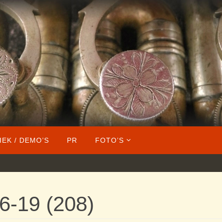
IEK / DEMO’S
PR
FOTO’S
6-19 (208)