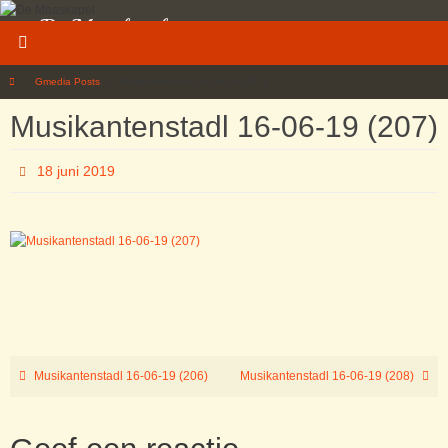
Ga
De Maaskapel
naar
de
Welkom op de website van Die Original Maaskapelle
inhoud
Home
Gmedia Posts
Musikantenstadl 16-06-19 (207)
Musikantenstadl 16-06-19 (207)
18 juni 2019
Musikantenstadl 16-06-19 (206)
Musikantenstadl 16-06-19 (208)