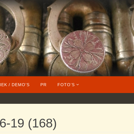
IEK / DEMO’S
PR
FOTO’S
6-19 (168)