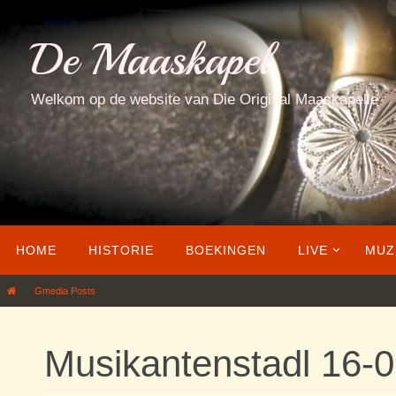
Ga
naar
De Maaskapel
de
inhoud
Welkom op de website van Die Original Maaskapelle
Ga
HOME
HISTORIE
BOEKINGEN
LIVE
MUZ
naar
de
Home
Gmedia Posts
Musikantenstadl 16-06-19 (168)
inhoud
Musikantenstadl 16-0