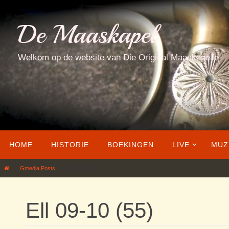
Ga
naar
De Maaskapel
de
inhoud
Welkom op de website van Die Original Maaskapelle
Ga
HOME
HISTORIE
BOEKINGEN
LIVE
MUZ
naar
de
Home
Gmedia Posts
Ell 09-10 (55)
inhoud
Ell 09-10 (55)