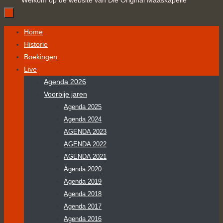
Welkom op de website van Die Original Maaskapelle
Ga
Home
naar
Historie
de
Boekingen
inhoud
Live
Agenda 2026
Voorbije jaren
Agenda 2025
Agenda 2024
AGENDA 2023
AGENDA 2022
AGENDA 2021
Agenda 2020
Agenda 2019
Agenda 2018
Agenda 2017
Agenda 2016