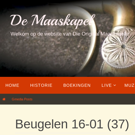
Ga
naar
De Maaskapel
de
inhoud
Welkom op de website van Die Original Maaskapelle
Ga
HOME
HISTORIE
BOEKINGEN
LIVE
MUZ
naar
de
Home
Gmedia Posts
Beugelen 16-01 (37)
inhoud
Beugelen 16-01 (37)