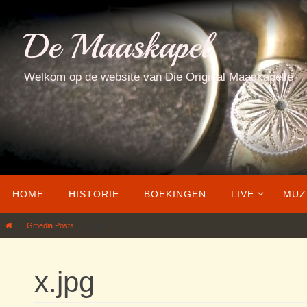
Ga
naar
De Maaskapel
de
inhoud
Welkom op de website van Die Original Maaskapelle
Ga
HOME
HISTORIE
BOEKINGEN
LIVE
MUZ
naar
de
Home
Gmedia Posts
x.jpg
inhoud
x.jpg