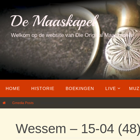
Ga
naar
De Maaskapel
de
inhoud
Welkom op de website van Die Original Maaskapelle
Ga
HOME
HISTORIE
BOEKINGEN
LIVE
MUZ
naar
de
Home
Gmedia Posts
Wessem – 15-04 (48)
inhoud
Wessem – 15-04 (48