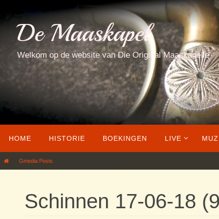
Ga
naar
De Maaskapel
de
inhoud
Welkom op de website van Die Original Maaskapelle
Ga
HOME
HISTORIE
BOEKINGEN
LIVE
MUZ
naar
de
Home
Gmedia Posts
Schinnen 17-06-18 (97)
inhoud
Schinnen 17-06-18 (9