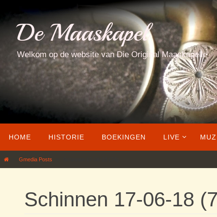
Ga
naar
De Maaskapel
de
inhoud
Welkom op de website van Die Original Maaskapelle
Ga
HOME
HISTORIE
BOEKINGEN
LIVE
MUZ
naar
de
Home
Gmedia Posts
Schinnen 17-06-18 (74)
inhoud
Schinnen 17-06-18 (7