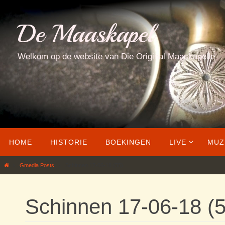
Ga
naar
De Maaskapel
de
inhoud
Welkom op de website van Die Original Maaskapelle
Ga
HOME
HISTORIE
BOEKINGEN
LIVE
MUZ
naar
de
Home
Gmedia Posts
Schinnen 17-06-18 (55)
inhoud
Schinnen 17-06-18 (5