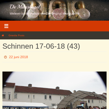
Ga
De Maaskapel
naar
de
Welkom op de website van Die Original Maaskapelle
inhoud
Home
Gmedia Posts
Schinnen 17-06-18 (43)
Schinnen 17-06-18 (43)
22 juni 2018