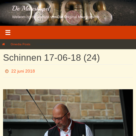
Ga
De Maaskapel
naar
de
Welkom op de website van Die Original Maaskapelle
inhoud
Home
Gmedia Posts
Schinnen 17-06-18 (24)
Schinnen 17-06-18 (24)
22 juni 2018