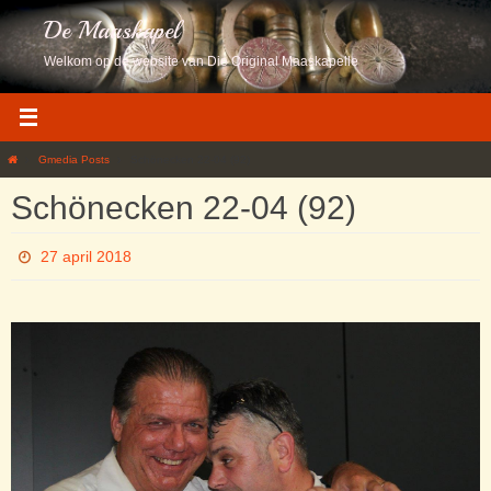
Ga
De Maaskapel
naar
de
Welkom op de website van Die Original Maaskapelle
inhoud
Home
Gmedia Posts
Schönecken 22-04 (92)
Schönecken 22-04 (92)
27 april 2018