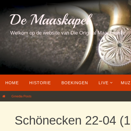
Ga
naar
De Maaskapel
de
inhoud
Welkom op de website van Die Original Maaskapelle
Ga
HOME
HISTORIE
BOEKINGEN
LIVE
MUZ
naar
de
Home
Gmedia Posts
Schönecken 22-04 (17)
inhoud
Schönecken 22-04 (1