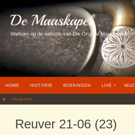
Ga
naar
De Maaskapel
de
inhoud
Welkom op de website van Die Original Maaskapelle
Ga
HOME
HISTORIE
BOEKINGEN
LIVE
MUZ
naar
de
Home
Gmedia Posts
Reuver 21-06 (23)
inhoud
Reuver 21-06 (23)