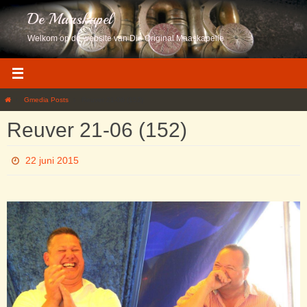
Ga
De Maaskapel
naar
de
Welkom op de website van Die Original Maaskapelle
inhoud
Home
Gmedia Posts
Reuver 21-06 (152)
Reuver 21-06 (152)
22 juni 2015