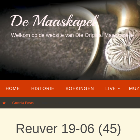
Ga
naar
De Maaskapel
de
inhoud
Welkom op de website van Die Original Maaskapelle
Ga
HOME
HISTORIE
BOEKINGEN
LIVE
MUZ
naar
de
Home
Gmedia Posts
Reuver 19-06 (45)
inhoud
Reuver 19-06 (45)