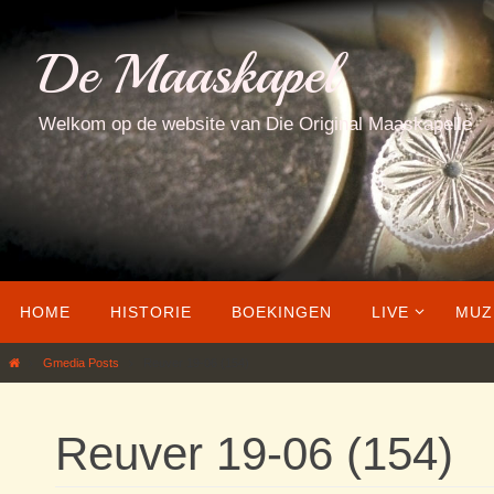
Ga
naar
De Maaskapel
de
inhoud
Welkom op de website van Die Original Maaskapelle
Ga
HOME
HISTORIE
BOEKINGEN
LIVE
MUZ
naar
de
Home
Gmedia Posts
Reuver 19-06 (154)
inhoud
Reuver 19-06 (154)