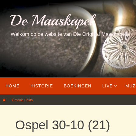
Ga
naar
De Maaskapel
de
inhoud
Welkom op de website van Die Original Maaskapelle
Ga
HOME
HISTORIE
BOEKINGEN
LIVE
MUZ
naar
de
Home
Gmedia Posts
Ospel 30-10 (21)
inhoud
Ospel 30-10 (21)