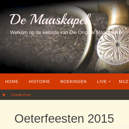
Ga
naar
De Maaskapel
de
inhoud
Welkom op de website van Die Original Maaskapelle
Ga
HOME
HISTORIE
BOEKINGEN
LIVE
MUZ
naar
de
Home
Gmedia Posts
Oeterfeesten 2015
inhoud
Oeterfeesten 2015