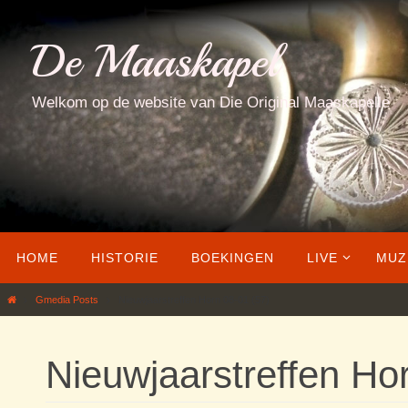
Ga
naar
De Maaskapel
de
inhoud
Welkom op de website van Die Original Maaskapelle
Ga
HOME
HISTORIE
BOEKINGEN
LIVE
MUZ
naar
de
Home
Gmedia Posts
Nieuwjaarstreffen Horn 08-01 (57)
inhoud
Nieuwjaarstreffen Ho