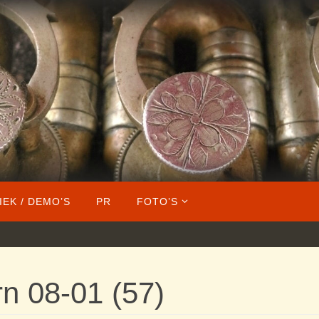
IEK / DEMO’S
PR
FOTO’S
rn 08-01 (57)