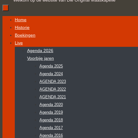
Welkom op de website van Die Original Maaskapelle
Ga
Home
naar
Historie
de
Boekingen
inhoud
Live
Agenda 2026
Voorbije jaren
Agenda 2025
Agenda 2024
AGENDA 2023
AGENDA 2022
AGENDA 2021
Agenda 2020
Agenda 2019
Agenda 2018
Agenda 2017
Agenda 2016