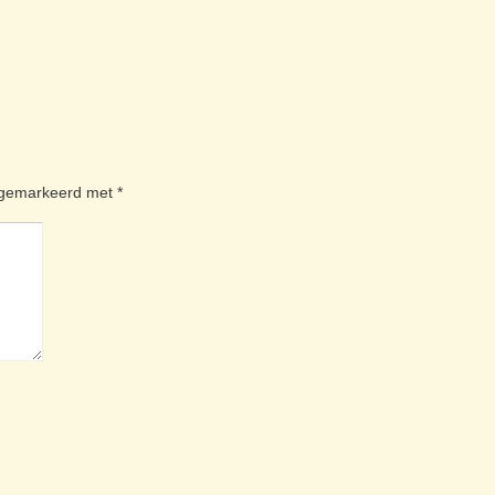
n gemarkeerd met
*