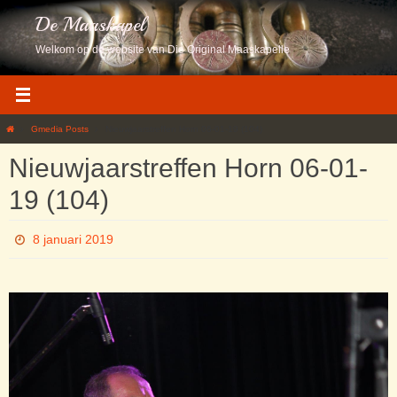
Ga
De Maaskapel
naar
de
Welkom op de website van Die Original Maaskapelle
inhoud
Home
Gmedia Posts
Nieuwjaarstreffen Horn 06-01-19 (104)
Nieuwjaarstreffen Horn 06-01-
19 (104)
8 januari 2019