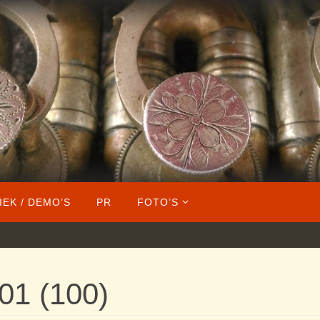
IEK / DEMO’S
PR
FOTO’S
-01 (100)