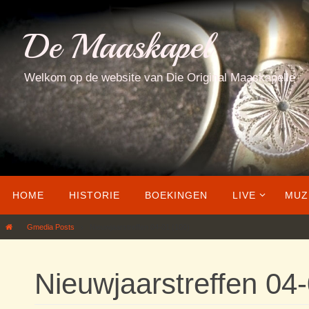
Ga
naar
De Maaskapel
de
inhoud
Welkom op de website van Die Original Maaskapelle
Ga
HOME
HISTORIE
BOEKINGEN
LIVE
MUZ
naar
de
Home
Gmedia Posts
Nieuwjaarstreffen 04-01 (100)
inhoud
Nieuwjaarstreffen 04