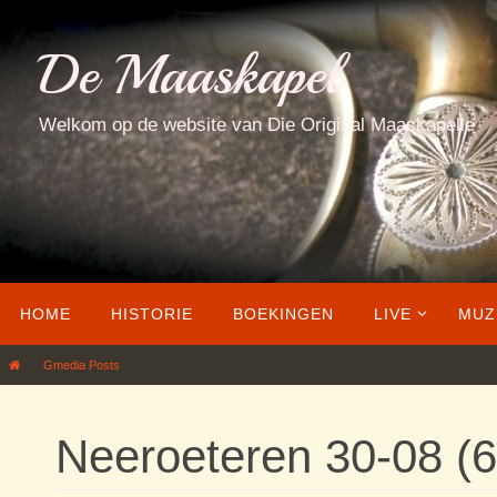
Ga
naar
De Maaskapel
de
inhoud
Welkom op de website van Die Original Maaskapelle
Ga
HOME
HISTORIE
BOEKINGEN
LIVE
MUZ
naar
de
Home
Gmedia Posts
Neeroeteren 30-08 (6)
inhoud
Neeroeteren 30-08 (6